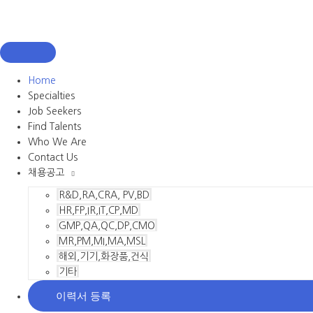
Home
Specialties
Job Seekers
Find Talents
Who We Are
Contact Us
채용공고
R&D,RA,CRA, PV,BD
HR,FP,IR,IT,CP,MD
GMP,QA,QC,DP,CMO
MR,PM,MI,MA,MSL
해외,기기,화장품,건식
기타
이력서 등록